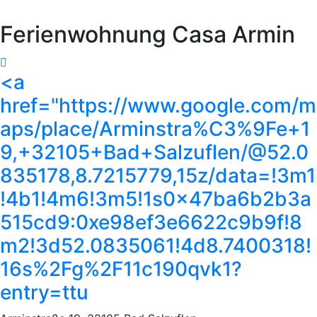
Ferienwohnung Casa Armin
<a
href="https://www.google.com/m
aps/place/Arminstra%C3%9Fe+1
9,+32105+Bad+Salzuflen/@52.0
835178,8.7215779,15z/data=!3m1
!4b1!4m6!3m5!1s0x47ba6b2b3a
515cd9:0xe98ef3e6622c9b9f!8
m2!3d52.0835061!4d8.7400318!
16s%2Fg%2F11c190qvk1?
entry=ttu