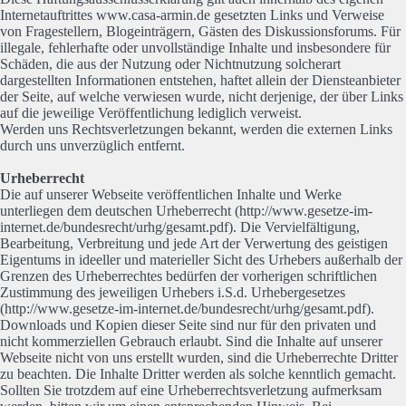
Internetauftrittes www.casa-armin.de gesetzten Links und Verweise
von Fragestellern, Blogeinträgern, Gästen des Diskussionsforums. Für
illegale, fehlerhafte oder unvollständige Inhalte und insbesondere für
Schäden, die aus der Nutzung oder Nichtnutzung solcherart
dargestellten Informationen entstehen, haftet allein der Diensteanbieter
der Seite, auf welche verwiesen wurde, nicht derjenige, der über Links
auf die jeweilige Veröffentlichung lediglich verweist.
Werden uns Rechtsverletzungen bekannt, werden die externen Links
durch uns unverzüglich entfernt.
Urheberrecht
Die auf unserer Webseite veröffentlichen Inhalte und Werke
unterliegen dem deutschen Urheberrecht (http://www.gesetze-im-
internet.de/bundesrecht/urhg/gesamt.pdf). Die Vervielfältigung,
Bearbeitung, Verbreitung und jede Art der Verwertung des geistigen
Eigentums in ideeller und materieller Sicht des Urhebers außerhalb der
Grenzen des Urheberrechtes bedürfen der vorherigen schriftlichen
Zustimmung des jeweiligen Urhebers i.S.d. Urhebergesetzes
(http://www.gesetze-im-internet.de/bundesrecht/urhg/gesamt.pdf).
Downloads und Kopien dieser Seite sind nur für den privaten und
nicht kommerziellen Gebrauch erlaubt. Sind die Inhalte auf unserer
Webseite nicht von uns erstellt wurden, sind die Urheberrechte Dritter
zu beachten. Die Inhalte Dritter werden als solche kenntlich gemacht.
Sollten Sie trotzdem auf eine Urheberrechtsverletzung aufmerksam